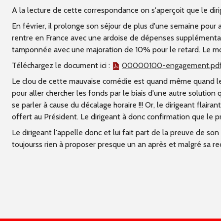
Enquete financière acte 3
A la lecture de cette correspondance on s'aperçoit que le dirig
En février, il prolonge son séjour de plus d'une semaine pour 
rentre en France avec une ardoise de dépenses supplémentaire
tamponnée avec une majoration de 10% pour le retard. Le mons
Téléchargez le document ici :
00000100-engagement.pd
Le clou de cette mauvaise comédie est quand même quand le prés
pour aller chercher les fonds par le biais d'une autre solution q
se parler à cause du décalage horaire !!! Or, le dirigeant fla
offert au Président. Le dirigeant à donc confirmation que le prés
Le dirigeant l'appelle donc et lui fait part de la preuve de s
toujourss rien à proposer presque un an après et malgré sa re