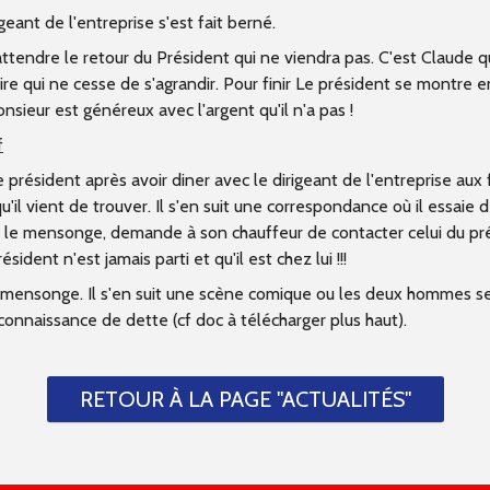
eant de l'entreprise s'est fait berné.
attendre le retour du Président qui ne viendra pas. C'est Claude qu
 qui ne cesse de s'agrandir. Pour finir Le président se montre e
ieur est généreux avec l'argent qu'il n'a pas !
f
ident après avoir diner avec le dirigeant de l'entreprise aux frais
u'il vient de trouver. Il s'en suit une correspondance où il essaie d
irant le mensonge, demande à son chauffeur de contacter celui du p
ident n'est jamais parti et qu'il est chez lui !!!
on mensonge. Il s'en suit une scène comique ou les deux hommes se 
connaissance de dette (cf doc à télécharger plus haut).
RETOUR À LA PAGE "ACTUALITÉS"