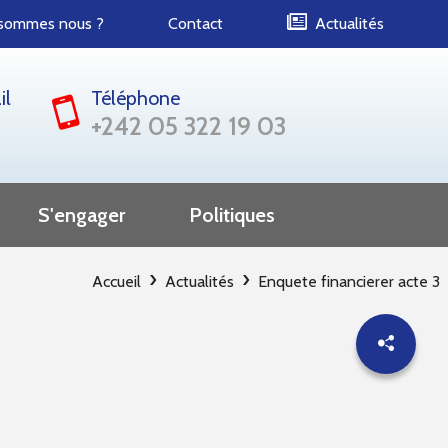
 sommes nous ?
Contact
Actualités
il
Téléphone
+242 05 322 19 03
S'engager
Politiques
Diplomatie
Accueil
Actualités
Enquete financierer acte 3
Politique de confidentialité
Administrations