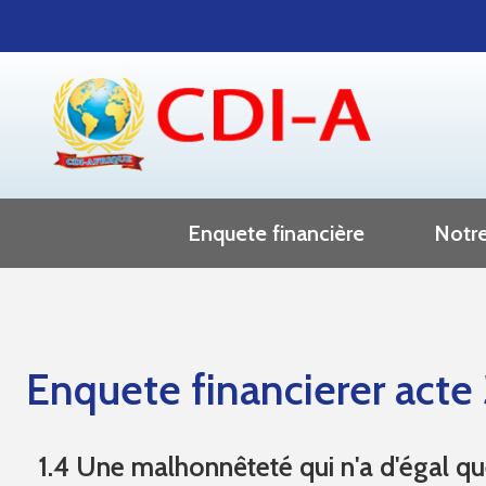
Enquete financière
Notre
Enquete financière acte 1
enquete financière acte 2
Enquete financierer acte
Correpondance decembre - avril
1.4 Une malhonnêteté qui n'a d'égal q