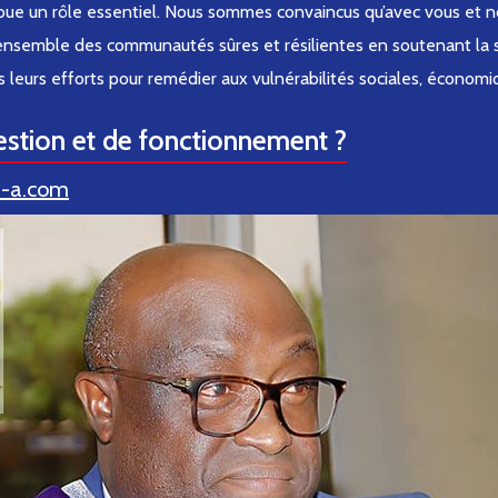
oue un rôle essentiel. Nous sommes convaincus qu’avec vous et no
ensemble des communautés sûres et résilientes en soutenant la so
 leurs efforts pour remédier aux vulnérabilités sociales, écono
stion et de fonctionnement ?
i-a.com