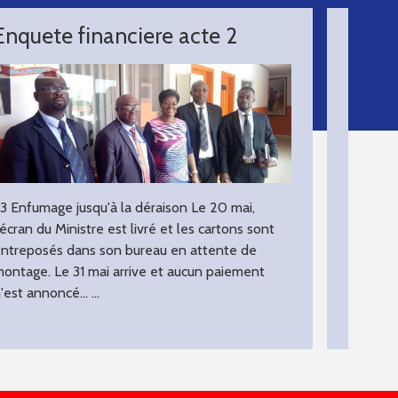
Enquete financiere acte 2
Enque
.3 Enfumage jusqu'à la déraison Le 20 mai,
1. soup
'écran du Ministre est livré et les cartons sont
dirigean
ntreposés dans son bureau en attente de
vécue p
ontage. Le 31 mai arrive et aucun paiement
Centrale
'est annoncé... ...
multiméd
LIRE LA SUITE