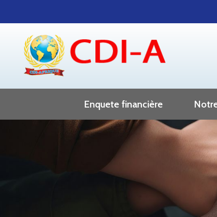
Enquete financière
Notre
Enquete financière acte 1
enquete financière acte 2
Correpondance decembre - avril